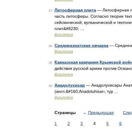
Литосферная плита
— Литосферная пл
37
часть литосферы. Согласно теории тек
сейсмической, вулканической и тектон
плит&#8230; …
Википедия
Среднеазиатская овчарка
— Среднеаз
38
Википедия
Кавказская кампания Крымской вой
39
действия русской армии против Осман
Википедия
Анадолухисар
— Анадолухисары Анато
40
(англ.&#160;Anadoluhisarı, тур …
Википедия
Страницы
←
Предыдущая
Сле
1
2
3
4
5
6