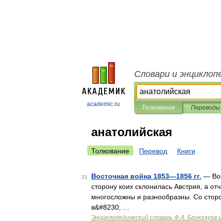
Словари и энциклоп
academic.ru
Толкования
Переводы
анатолийская
Толкование
Перевод
Книги
Восточная война 1853—1856 гг.
— Вой
31
сторону коих склонилась Австрия, а от
многосложны и разнообразны. Со сторо
в&#8230; …
Энциклопедический словарь Ф.А. Брокгауза 