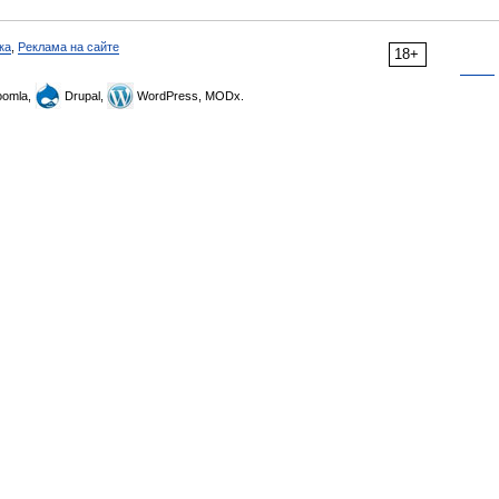
ка
,
Реклама на сайте
18+
omla,
Drupal,
WordPress, MODx.