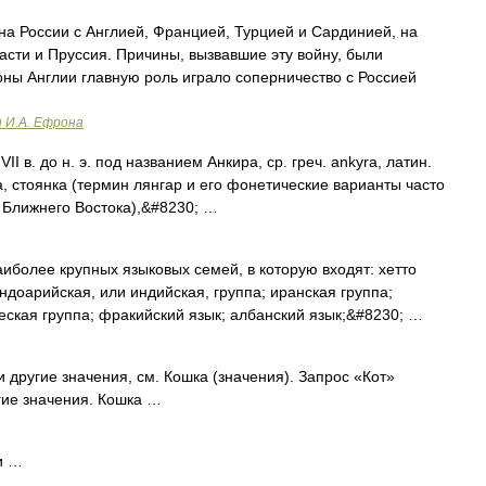
а России с Англией, Францией, Турцией и Сардинией, на
части и Пруссия. Причины, вызвавшие эту войну, были
ны Англии главную роль играло соперничество с Россией
и И.А. Ефрона
I в. до н. э. под названием Анкира, ср. греч. ankyra, латин.
ка, стоянка (термин лянгар и его фонетические варианты часто
и Ближнего Востока),&#8230; …
иболее крупных языковых семей, в которую входят: хетто
индоарийская, или индийская, группа; иранская группа;
еская группа; фракийский язык; албанский язык;&#8230; …
 другие значения, см. Кошка (значения). Запрос «Кот»
гие значения. Кошка …
и …