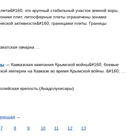
ита&#160; это крупный стабильный участок земной коры,
тоники плит, литосферные плиты ограничены зонами
ической активности&#160; границами плиты. Границы
иатская овчарка …
ны
— Кавказская кампания Крымской войны&#160; боевые
ской империи на Кавказе во время Крымской войны. &#160; …
лийская крепость (Анадолухисары)
дующая
→
7
8
9
10
11
12
13