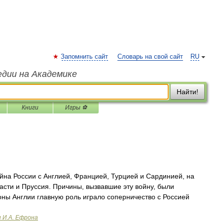
Запомнить сайт
Словарь на свой сайт
RU
едии на Академике
Найти!
Книги
Игры ⚽
на России с Англией, Францией, Турцией и Сардинией, на
части и Пруссия. Причины, вызвавшие эту войну, были
ны Англии главную роль играло соперничество с Россией
и И.А. Ефрона