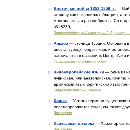
Восточная война 1853-1856 гг.
— Войн
32
сторону коих склонилась Австрия, а от
многосложны и разнообразны. Со сторо
в&#8230; …
Энциклопедический словарь Ф.А. Брокгауза 
Анкара
— столица Турции. Основана в VI
33
апсога, турецк. lenger якорь и останов
встречаются в названиях Центр. Азии 
Географическая энциклопедия
индоевропейские языки
— одна из на
34
лувийская, или анатолийская, группа; 
армянский язык; фригийский язык; греч
Энциклопедический словарь
Кошка
— У этого термина существуют и
35
перенаправляется сюда; см. также дру
Википедия
Кавказская овчарка
— Характеристик
36
Википедия